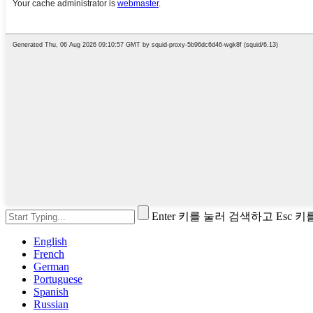
Enter 키를 눌러 검색하고 Esc 
English
French
German
Portuguese
Spanish
Russian