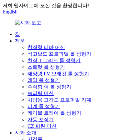
저희 웹사이트에 오신 것을 환영합니다!
English
집
제품
천장형 티바 머신
석고보드 프로파일 롤 성형기
천장 T 그리드 롤 성형기
스트럿 롤 성형기
태양광 PV 브래킷 롤 성형기
레일 롤 성형기
수직형 랙 롤 성형기
슬리팅 머신
차량용 고강도 프로파일 기계
비계 롤 성형기
케이블 트레이 롤 성형기
자동 포장기
CZ 퍼린 머신
시화 소개
자격증